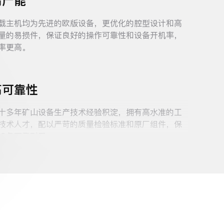
高产能
载主机均为先进的欧版设备，更优化的腔型设计和高
量的易损件，保证良好的操作可靠性和设备开机率，
率更高。
高可靠性
十多年矿山设备生产技术经验积淀，拥有高水准的工
技术人才，配以严苛的质量检验标准和原厂组件，保
设备可靠耐用。
节能与环保
用符合最新排放标准的知名品牌发动机及先进的液压
动力系统，先进的防尘降噪技术，使机器设备对现场