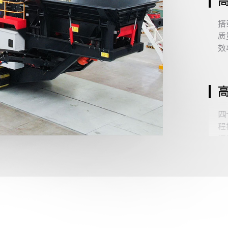
搭
质
效
四
程
证
采
和